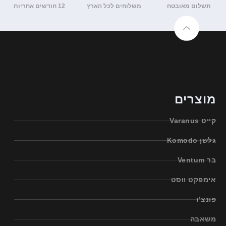
תשלום מאובטח
משלוחים לכל הארץ
12 חודשים אחריות
מוצרים
קייט Varanus
גלשן Komodo
בר Ventum
אימפקט ווסט
פונצ’ו
משאבה