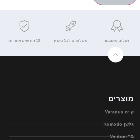
תשלום מאובטח
משלוחים לכל הארץ
12 חודשים אחריות
מוצרים
קייט Varanus
גלשן Komodo
בר Ventum